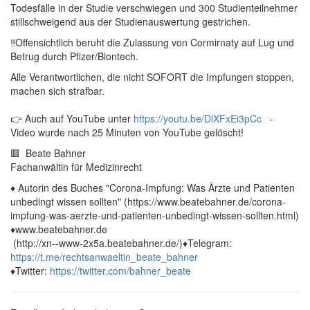
Todesfälle in der Studie verschwiegen und 300 Studienteilnehmer
stillschweigend aus der Studienauswertung gestrichen.
‼️Offensichtlich beruht die Zulassung von Cormirnaty auf Lug und
Betrug durch Pfizer/Biontech.
Alle Verantwortlichen, die nicht SOFORT die Impfungen stoppen,
machen sich strafbar.
👉 Auch auf YouTube unter
https://youtu.be/DlXFxEi3pCc
-
Video wurde nach 25 Minuten von YouTube gelöscht!
🟥 Beate Bahner
Fachanwältin für Medizinrecht
♦️ Autorin des Buches "Corona-Impfung: Was Ärzte und Patienten
unbedingt wissen sollten" (https://www.beatebahner.de/corona-
impfung-was-aerzte-und-patienten-unbedingt-wissen-sollten.html)
♦️www.beatebahner.de
(http://xn--www-2x5a.beatebahner.de/)♦️Telegram:
https://t.me/rechtsanwaeltin_beate_bahner
♦️Twitter:
https://twitter.com/bahner_beate