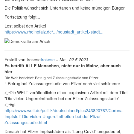
Die Politik wünscht sich Untertanen und keine mündigen Bürger.
Fortsetzung folgt...
Lest selbst den Artikel
https://www.rheinpfalz.de/.../neustadt_artikel,-stadt...
Erstellt von
Irokese
Irokese
–
Mo., 22.5.2023
Es betrifft ALLE Menschen, nicht nur in Mainz, aber auch
hier
Die Welt berichtet: Betrug bei Zulassungsstudie von Pfizer
‼️ Betrug bei Zulassungsstudie von Pfizer noch viel schlimmer
👉Die WELT veröffentlichte einen explosiven Artikel mit dem Titel
"Die vielen Ungereimtheiten bei der Pfizer-Zulassungsstudie".
👉Vgl.
https://www.welt.de/politik/deutschland/plus243820767/Corona-
Impfstoff-Die-vielen-Ungereimtheiten-bei-der-Pfizer-
Zulassungsstudie.html
Danach hat Pfizer Impfschäden als "Long Covid" umgedeutet,