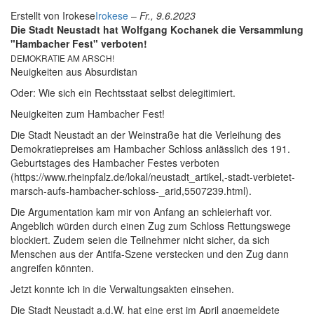
Erstellt von
Irokese
Irokese
–
Fr., 9.6.2023
Die Stadt Neustadt hat Wolfgang Kochanek die Versammlung
"Hambacher Fest" verboten!
DEMOKRATIE AM ARSCH!
Neuigkeiten aus Absurdistan
Oder: Wie sich ein Rechtsstaat selbst delegitimiert.
Neuigkeiten zum Hambacher Fest!
Die Stadt Neustadt an der Weinstraße hat die Verleihung des
Demokratiepreises am Hambacher Schloss anlässlich des 191.
Geburtstages des Hambacher Festes verboten
(https://www.rheinpfalz.de/lokal/neustadt_artikel,-stadt-verbietet-
marsch-aufs-hambacher-schloss-_arid,5507239.html).
Die Argumentation kam mir von Anfang an schleierhaft vor.
Angeblich würden durch einen Zug zum Schloss Rettungswege
blockiert. Zudem seien die Teilnehmer nicht sicher, da sich
Menschen aus der Antifa-Szene verstecken und den Zug dann
angreifen könnten.
Jetzt konnte ich in die Verwaltungsakten einsehen.
Die Stadt Neustadt a.d.W. hat eine erst im April angemeldete